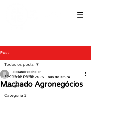
Post
Todos os posts
alexandrescholer
Todos os posts
19 de fev. de 2025
1 min de leitura
Machado Agronegócios
Categoria 1
Categoria 2