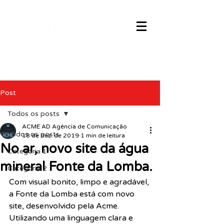
Post
Todos os posts
ACME AD Agência de Comunicação
Todos os posts
18 de dez. de 2019
1 min de leitura
No ar, novo site da água
Categoria 1
mineral Fonte da Lomba.
Categoria 2
Com visual bonito, limpo e agradável, 
a Fonte da Lomba está com novo 
site, desenvolvido pela Acme. 
Utilizando uma linguagem clara e 